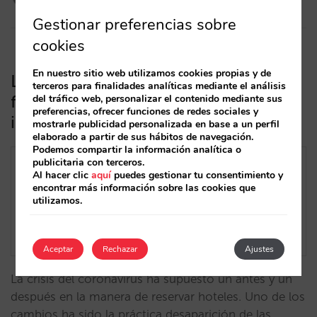
26/10/2020
Gestionar preferencias sobre
cookies
En nuestro sitio web utilizamos cookies propias y de
La importancia de las tarifas
terceros para finalidades analíticas mediante el análisis
flexibles… Google también lo
del tráfico web, personalizar el contenido mediante sus
preferencias, ofrecer funciones de redes sociales y
incorpora como filtro a Hotel Ads
mostrarle publicidad personalizada en base a un perfil
elaborado a partir de sus hábitos de navegación.
Podemos compartir la información analítica o
publicitaria con terceros.
Al hacer clic
aquí
puedes gestionar tu consentimiento y
encontrar más información sobre las cookies que
utilizamos.
Aceptar
Rechazar
Ajustes
La crisis del coronavirus ha supuesto un antes y un
después en la manera de reservar hoteles. Uno de los
cambios ha sido la práctica desaparición de las