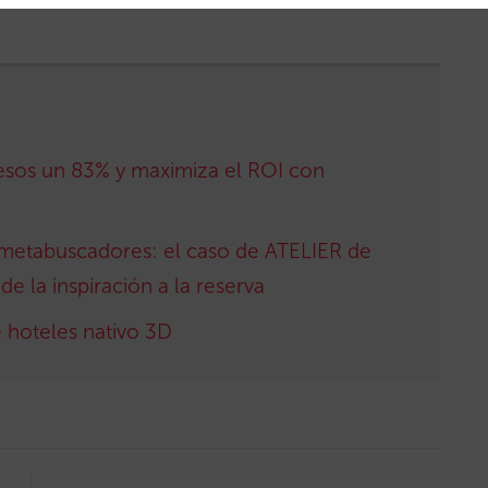
esos un 83% y maximiza el ROI con
metabuscadores: el caso de ATELIER de
e la inspiración a la reserva
e hoteles nativo 3D