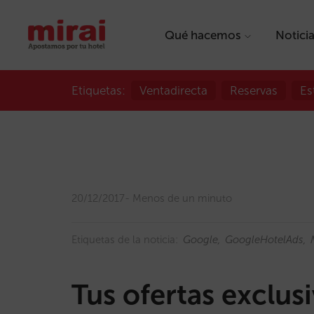
Qué hacemos
Notici
Etiquetas:
Ventadirecta
Reservas
Es
20/12/2017
Menos de un minuto
Etiquetas de la noticia:
Google
GoogleHotelAds
Tus ofertas exclus