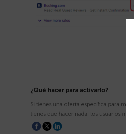
¿Qué hacer para activarlo?
Si tienes una oferta específica para móv
tienes que hacer nada, los usuarios móv