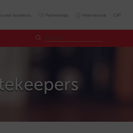
cceso hoteleros
Partnerships
International
CAT
atekeepers