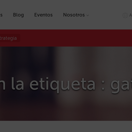
as
Blog
Eventos
Nosotros
A
trategia
n la etiqueta : g