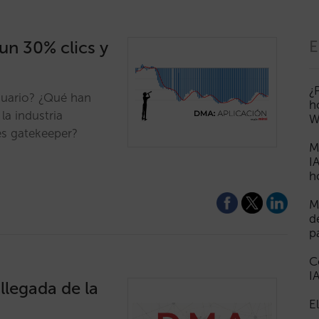
un 30% clics y
E
¿
suario? ¿Qué han
h
la industria
W
es gatekeeper?
M
I
h
M
d
p
C
I
llegada de la
E