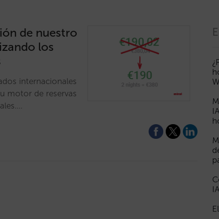
ión de nuestro
E
izando los
s
¿
h
ados internacionales
W
tu motor de reservas
M
ales.…
I
h
M
d
p
C
I
E