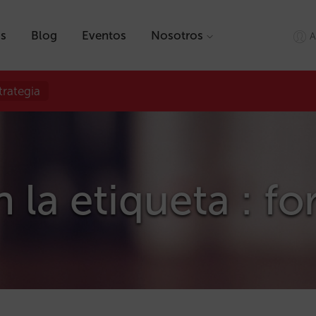
as
Blog
Eventos
Nosotros
A
trategia
n la etiqueta : f