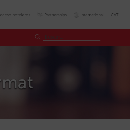
cceso hoteleros
Partnerships
International
CAT
ormat