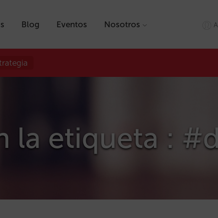
as
Blog
Eventos
Nosotros
A
trategia
 la etiqueta : #d