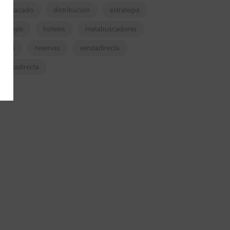
destacado
distribucion
estrategia
google
hoteles
metabuscadores
OTA
reservas
vendadirecta
ventadirecta