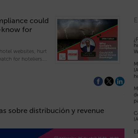
mpliance could
E
t-know for
¿
h
otel websites, hurt
W
atch for hoteliers.…
M
I
h
M
d
p
s sobre distribución y revenue
C
I
E