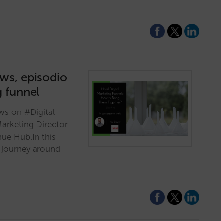
ews, episodio
g funnel
ews on #Digital
Marketing Director
nue Hub.In this
e journey around