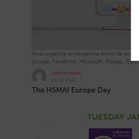
Mirai organiza un programa mixto de ponenc
Google, Facebook, Microsoft, Trivago, Tripa
zahirarobles
06/10/2021
The HSMAI Europe Day