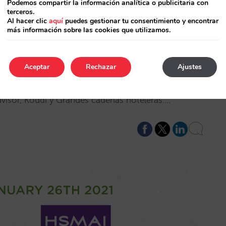
Podemos compartir la información analítica o publicitaria con
terceros.
Al hacer clic
aquí
puedes gestionar tu consentimiento y encontrar
más información sobre las cookies que utilizamos.
Aceptar
Rechazar
Ajustes
ias y mesas redondas con la participación de:
dvisor, Koddi y Grandes cadenas hoteleras.…