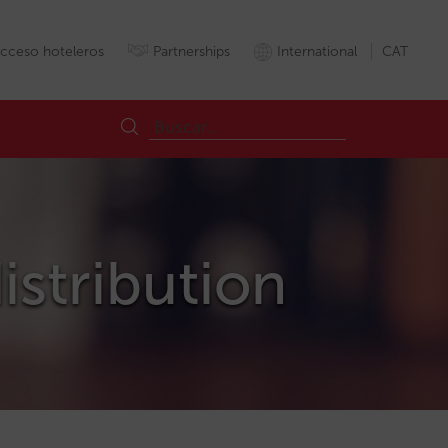
cceso hoteleros
Partnerships
International
CAT
istribution