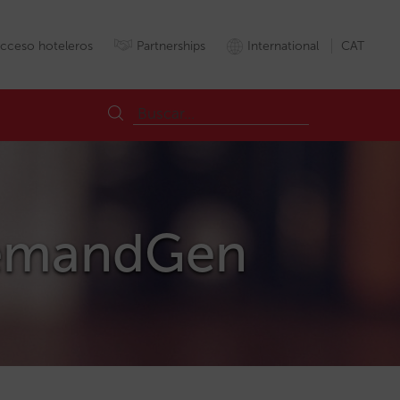
cceso hoteleros
Partnerships
International
CAT
 DemandGen