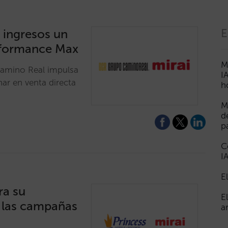
 ingresos un
E
rformance Max
M
Camino Real impulsa
I
nar en venta directa
h
M
d
p
C
I
E
ra su
E
 las campañas
a