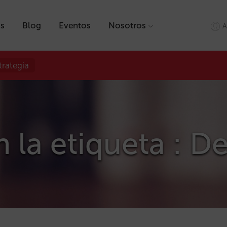
as
Blog
Eventos
Nosotros
A
trategia
on la etiqueta :