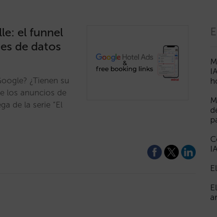
le: el funnel
E
tes de datos
M
I
Google? ¿Tienen su
h
de los anuncios de
M
a de la serie “El
d
p
C
I
E
E
a