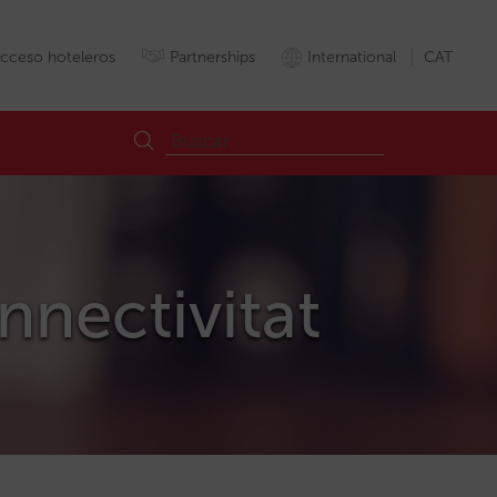
cceso hoteleros
Partnerships
International
CAT
nnectivitat