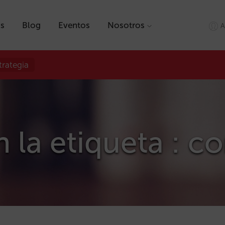
as
Blog
Eventos
Nosotros
A
trategia
 la etiqueta : co