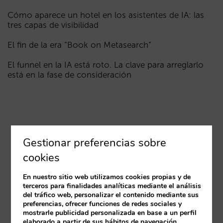
Cómo aparece un hotel en los asistentes de IA: las
tres capas de visibilidad
El fin de la era “Book on Metasearch”
El funnel en la IA está roto. La clave para arreglarlo
está en la fase de consideración
Gestionar preferencias sobre
cookies
En nuestro sitio web utilizamos cookies propias y de
terceros para finalidades analíticas mediante el análisis
del tráfico web, personalizar el contenido mediante sus
preferencias, ofrecer funciones de redes sociales y
mostrarle publicidad personalizada en base a un perfil
elaborado a partir de sus hábitos de navegación.