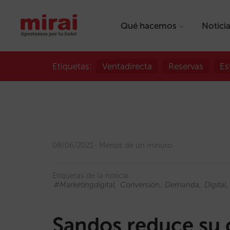
Qué hacemos
Notici
Etiquetas:
Ventadirecta
Reservas
Es
08/06/2021
Menos de un minuto
Etiquetas de la noticia:
#marketingdigital
Conversión
Demanda
Digital
Sandos reduce su c