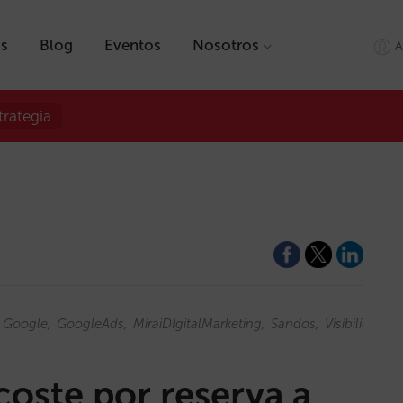
as
Blog
Eventos
Nosotros
A
trategia
Google
GoogleAds
MiraiDIgitalMarketing
Sandos
Visibilidad
oste por reserva a