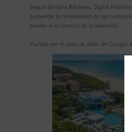
Según Bárbara Balderas, Digital Market
aumentar la rentabilidad de las campañ
perder el el control de la inversión”.
Puedes ver el caso de éxito de Google
a