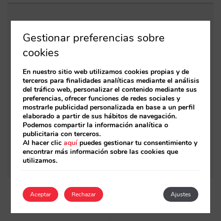
Entradas relacionadas
Gestionar preferencias sobre
Las 6 piezas del ecosistema de venta directa
cookies
impulsado por IA
En nuestro sitio web utilizamos cookies propias y de
terceros para finalidades analíticas mediante el análisis
¿Cómo afectará la nueva tarjeta de crédito de
del tráfico web, personalizar el contenido mediante sus
Booking.com a los hoteles y su canal
preferencias, ofrecer funciones de redes sociales y
mostrarle publicidad personalizada en base a un perfil
directo?
elaborado a partir de sus hábitos de navegación.
Podemos compartir la información analítica o
DMA Fallout: Why Google’s compliance
publicitaria con terceros.
could kill hotel direct bookings. Must-know
Al hacer clic
aquí
puedes gestionar tu consentimiento y
encontrar más información sobre las cookies que
for hoteliers
utilizamos.
Aceptar
Rechazar
Ajustes
Post