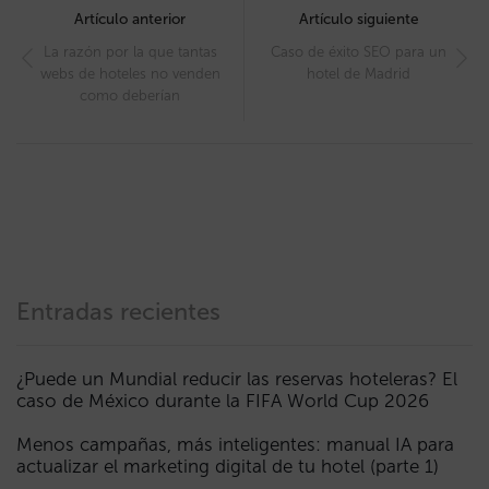
navigation
Artículo anterior
Artículo siguiente
La razón por la que tantas
Caso de éxito SEO para un
webs de hoteles no venden
hotel de Madrid
como deberían
Entradas recientes
¿Puede un Mundial reducir las reservas hoteleras? El
caso de México durante la FIFA World Cup 2026
Menos campañas, más inteligentes: manual IA para
actualizar el marketing digital de tu hotel (parte 1)