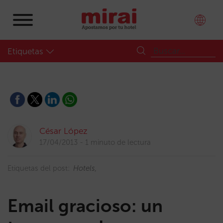
Etiquetas
César López
17/04/2013
1 minuto de lectura
Etiquetas del post:
Hotels
Email gracioso: un