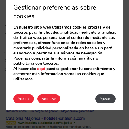
Lo haga respetando las normas (control de
Gestionar preferencias sobre
precio).
cookies
Si tú estás ocupando el espacio que Google se
En nuestro sitio web utilizamos cookies propias y de
terceros para finalidades analíticas mediante el análisis
reserva para los Adwords, los anuncios de la
del tráfico web, personalizar el contenido mediante sus
intermediación (y de Booking.com por tanto) no
preferencias, ofrecer funciones de redes sociales y
mostrarle publicidad personalizada en base a un perfil
aportan valor alguno. Eliminarlos no te supondrá
elaborado a partir de sus hábitos de navegación.
Podemos compartir la información analítica o
pérdida de venta y sí en cambio potenciarás tu
publicitaria con terceros.
canal directo, reduciendo con ello tu coste de
Al hacer clic
aquí
puedes gestionar tu consentimiento y
encontrar más información sobre las cookies que
distribución.
utilizamos.
Aceptar
Rechazar
Ajustes