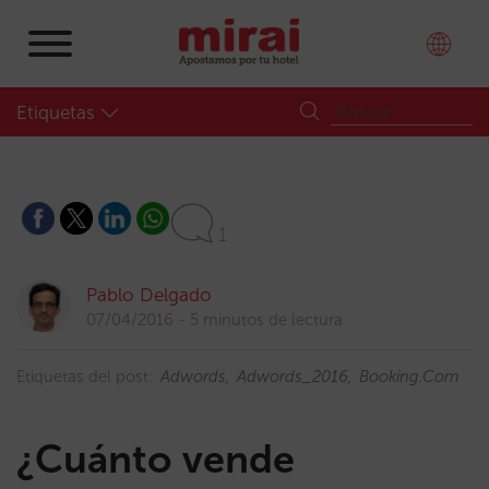
Etiquetas
1
Pablo Delgado
07/04/2016
5 minutos de lectura
Etiquetas del post:
Adwords
Adwords_2016
Booking.com
¿Cuánto vende