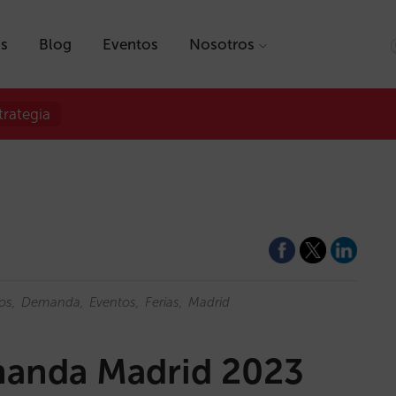
as
Blog
Eventos
Nosotros
trategia
os
Demanda
Eventos
Ferias
Madrid
manda Madrid 2023