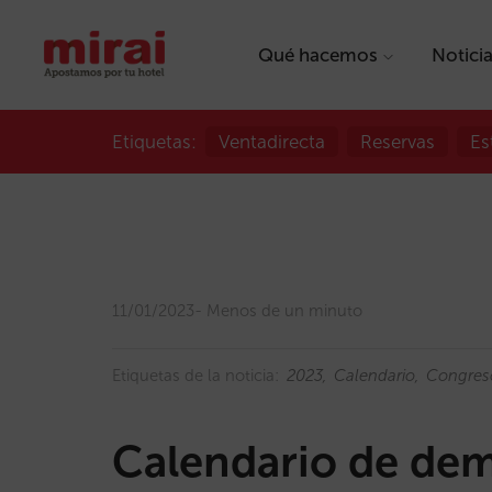
Qué hacemos
Notici
Etiquetas:
Ventadirecta
Reservas
Es
11/01/2023
Menos de un minuto
Etiquetas de la noticia:
2023
Calendario
Congres
Calendario de de