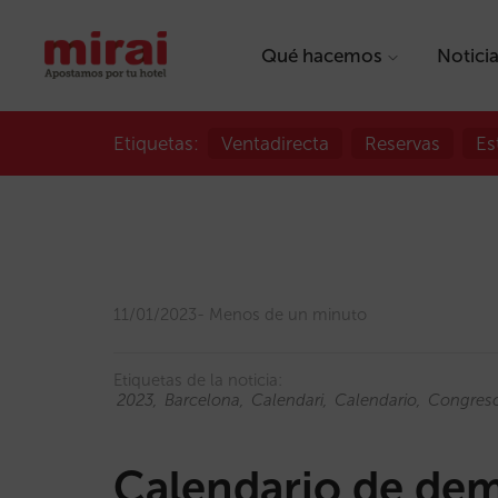
Qué hacemos
Notici
Etiquetas:
Ventadirecta
Reservas
Es
11/01/2023
Menos de un minuto
Etiquetas de la noticia:
2023
Barcelona
Calendari
Calendario
Congres
Calendario de de