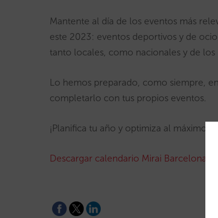
Mantente al día de los eventos más rel
este 2023: eventos deportivos y de ocio,
tanto locales, como nacionales y de los 
Lo hemos preparado, como siempre, en f
completarlo con tus propios eventos.
¡Planifica tu año y optimiza al máximo e
Descargar calendario Mirai Barcelona 2