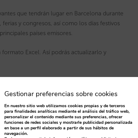
evantes que tendrán lugar en Barcelona durante
 ferias y congresos, así como los días festivos
principales países emisores.
ormato Excel. Así podrás actualizarlo y
l revenue de tu hotel!
Gestionar preferencias sobre cookies
023
En nuestro sitio web utilizamos cookies propias y de terceros
para finalidades analíticas mediante el análisis del tráfico web,
personalizar el contenido mediante sus preferencias, ofrecer
funciones de redes sociales y mostrarle publicidad personalizada
en base a un perfil elaborado a partir de sus hábitos de
navegación.