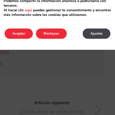
Podemos compartir la información analítica o publicitaria con
terceros.
Al hacer clic
aquí
puedes gestionar tu consentimiento y encontrar
más información sobre las cookies que utilizamos.
Aceptar
Rechazar
Ajustes
México 2026
2026
6
Artículo siguiente
¿Cuánto dejas de vender por no