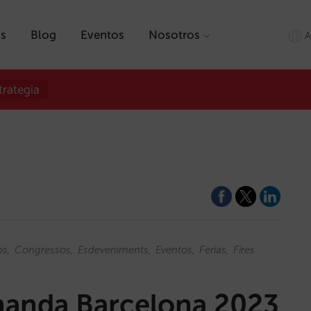
as
Blog
Eventos
Nosotros
A
trategia
os
Congressos
Esdeveniments
Eventos
Ferias
Fires
manda Barcelona 2023