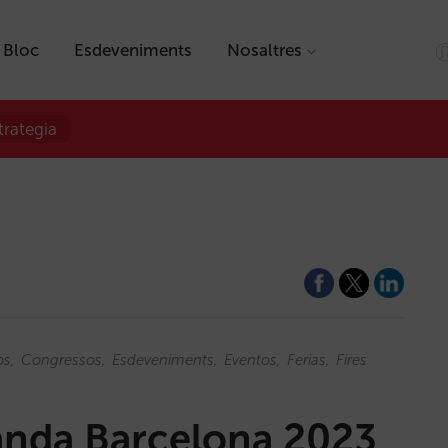
Bloc
Esdeveniments
Nosaltres
trategia
os
Congressos
Esdeveniments
Eventos
Ferias
Fires
anda Barcelona 2023