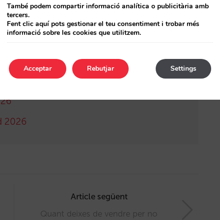
També podem compartir informació analítica o publicitària amb
tercers.
Fent clic aquí pots gestionar el teu consentiment i trobar més
informació sobre les cookies que utilitzem.
Acceptar
Rebutjar
Settings
d de México 2026
026
d 2026
Article següent
Quant deixes de vendre per no