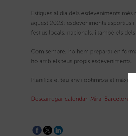
Estigues al dia dels esdeveniments més r
aquest 2023: esdeveniments esportius i d’
festius locals, nacionals, i també els del
Com sempre, ho hem preparat en format E
ho amb els teus propis esdeveniments.
Planifica el teu any i optimitza al màxim
Descarregar calendari Mirai Barcelona 