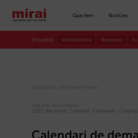
Que fem
Notícies
Etiquetes:
Ventadirecta
Reservas
Es
11/01/2023
Less than a minute
Etiquetes de la notícia:
2023
Barcelona
Calendari
Calendario
Congres
Calendari de dem