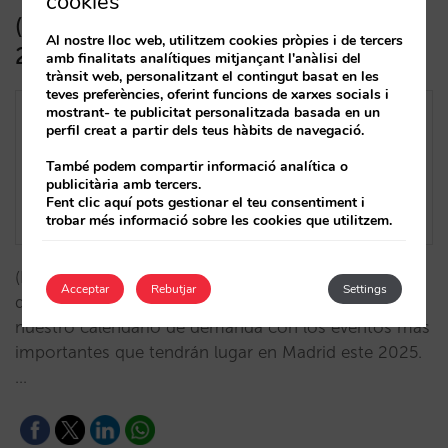
cookies
(ESP) Calendario de demanda Madrid
Al nostre lloc web, utilitzem cookies pròpies i de tercers
2025
amb finalitats analítiques mitjançant l'anàlisi del
trànsit web, personalitzant el contingut basat en les
teves preferències, oferint funcions de xarxes socials i
mostrant- te publicitat personalitzada basada en un
perfil creat a partir dels teus hàbits de navegació.
També podem compartir informació analítica o
publicitària amb tercers.
Fent clic aquí pots gestionar el teu consentiment i
trobar més informació sobre les cookies que utilitzem.
(ESP) Queremos ayudarte a optimizar tu estrategia
Acceptar
Rebutjar
Settings
de venta directa. Hemos completado y actualizado
nuestro calendario de demanda con los eventos más
importantes que tendrán lugar en Madrid este 2025.
…