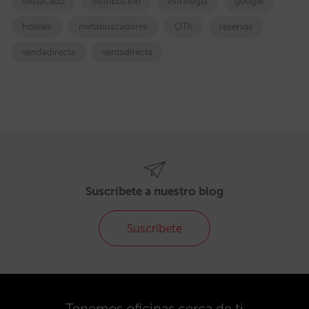
destacado
distribucion
estrategia
google
hoteles
metabuscadores
OTA
reservas
vendadirecta
ventadirecta
Suscríbete a nuestro blog
Suscríbete
Tenemos oficinas cerca de ti