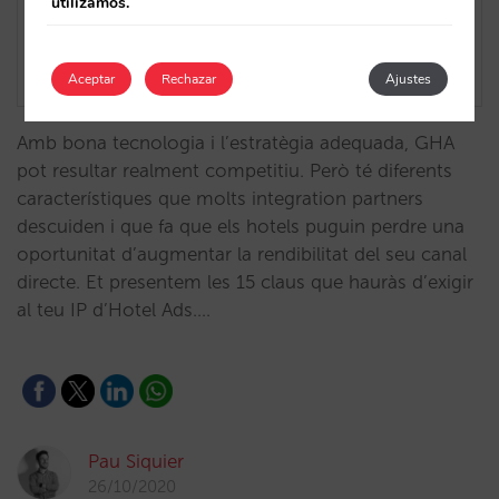
utilizamos.
Aceptar
Rechazar
Ajustes
Amb bona tecnologia i l’estratègia adequada, GHA
pot resultar realment competitiu. Però té diferents
característiques que molts integration partners
descuiden i que fa que els hotels puguin perdre una
oportunitat d’augmentar la rendibilitat del seu canal
directe. Et presentem les 15 claus que hauràs d’exigir
al teu IP d’Hotel Ads.…
Pau Siquier
26/10/2020