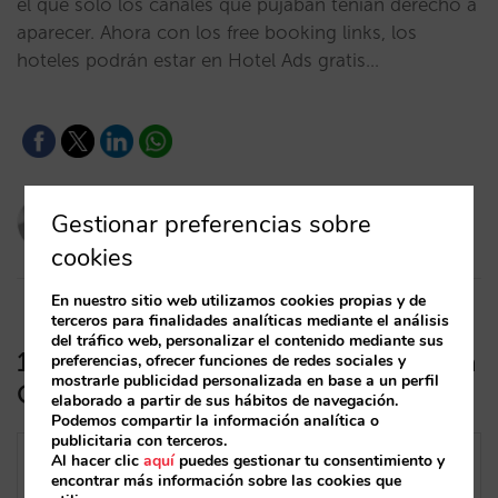
el que solo los canales que pujaban tenían derecho a
aparecer. Ahora con los free booking links, los
hoteles podrán estar en Hotel Ads gratis…
Pau Siquier
Gestionar preferencias sobre
09/03/2021
cookies
En nuestro sitio web utilizamos cookies propias y de
terceros para finalidades analíticas mediante el análisis
del tráfico web, personalizar el contenido mediante sus
15 claus per a treure el màxim partit a
preferencias, ofrecer funciones de redes sociales y
mostrarle publicidad personalizada en base a un perfil
Google Hotel Ads
elaborado a partir de sus hábitos de navegación.
Podemos compartir la información analítica o
publicitaria con terceros.
Al hacer clic
aquí
puedes gestionar tu consentimiento y
encontrar más información sobre las cookies que