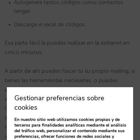
Autogenera tantos códigos como contactos
tengas
Descarga el excel de códigos
Esa parte fácil la puedes realizar en la extranet en
cinco minutos.
A partir de ahí puedes hacer tú tu propio mailing, si
tienes las herramientas necesarias, o puedes
encargarnos el servicio. En Mirai tenemos un
Gestionar preferencias sobre
excelente equipo de marketing online.
cookies
Concretamente el email marketing resulta uno de
los aspectos más eficientes y baratos. Además
En nuestro sitio web utilizamos cookies propias y de
terceros para finalidades analíticas mediante el análisis
haremos seguimiento de los resultados. Si ya
del tráfico web, personalizar el contenido mediante sus
inviertes en CPC o metabuscadores, no tienes
preferencias, ofrecer funciones de redes sociales y