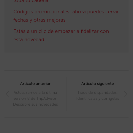
toda tu cadena
Códigos promocionales: ahora puedes cerrar
fechas y otras mejoras
Estás a un clic de empezar a fidelizar con
esta novedad
Post
navigation
Artículo anterior
Artículo siguiente
Actualizamos a la última
Tipos de disparidades.
versión 8 de TripAdvisor.
Identifícalas y corrígelas
Descubre sus novedades