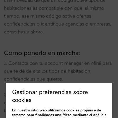
Esta novedad de que un código active tipos de
habitaciones es compatible con que, al mismo
tiempo, ese mismo código active ofertas
confidenciales o identifique agencias o empresas,
como hasta ahora.
Como ponerlo en marcha:
1. Contacta con tu account manager en Mirai para
que te dé de alta los tipos de habitación
confidenciales que quieras.
Gestionar preferencias sobre
2. Tú mismo en la extranet puedes marcar que
cookies
cualquier código, existente o nuevo, active esas
habitaciones confidenciales.
En nuestro sitio web utilizamos cookies propias y de
terceros para finalidades analíticas mediante el análisis