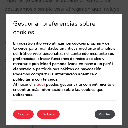
importante para guiar al usuario en su reserva,
destacamos a simple vista el régimen que incluye
la tarifa más económica que es la que se muestra
Gestionar preferencias sobre
(con un mensaje claro de “precio desde”. Esta
cookies
mejora facilita la comparativa de habitaciones con
regímenes diferentes como por ejemplo
En nuestro sitio web utilizamos cookies propias y de
terceros para finalidades analíticas mediante el análisis
habitaciones superiores o suites que incluyen
del tráfico web, personalizar el contenido mediante sus
preferencias, ofrecer funciones de redes sociales y
desayuno o media pensión y que ahora resaltarán
mostrarle publicidad personalizada en base a un perfil
más aún sobre el resto haciéndolas más atractivas
elaborado a partir de sus hábitos de navegación.
Podemos compartir la información analítica o
para el usuario.
publicitaria con terceros.
Al hacer clic
aquí
puedes gestionar tu consentimiento y
encontrar más información sobre las cookies que
utilizamos.
Aceptar
Rechazar
Ajustes