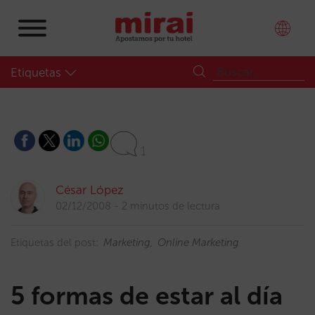
Etiquetas
1
César López
02/12/2008
2 minutos de lectura
Etiquetas del post:
Marketing
Online Marketing
5 formas de estar al día