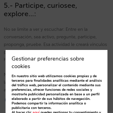
5.- Participe, curiosee,
explore…:
No se limite a ver y escuchar: Entre en la
conversación, sea activo, pregunte, participe,
proponga, pruebe. Esa actividad le creará vínculos
personales que le ayudarán a asentar los nuevos
Gestionar preferencias sobre
hábitos y perder interés.
cookies
No tenga miedo al error, experimente: muchas de
En nuestro sitio web utilizamos cookies propias y de
terceros para finalidades analíticas mediante el análisis
las webs y de las herramientas son gratuitas. Tiene
del tráfico web, personalizar el contenido mediante sus
a su disposición miles de posibilidades.
preferencias, ofrecer funciones de redes sociales y
mostrarle publicidad personalizada en base a un perfil
elaborado a partir de sus hábitos de navegación.
Podemos compartir la información analítica o
publicitaria con terceros.
Al hacer clic
aquí
puedes gestionar tu consentimiento y