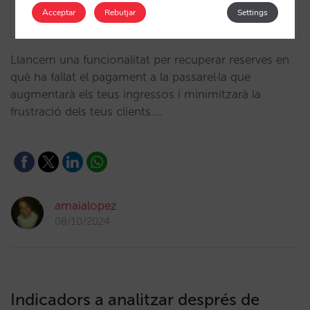
Acceptar
Rebutjar
Settings
Llancem una funcionalitat per recuperar reserves en
què ha fallat el pagament a la passarel·la que
augmentarà els teus ingressos i minimitzarà la
frustració dels teus clients.…
amaialopez
08/10/2024
Indicadors a analitzar després de