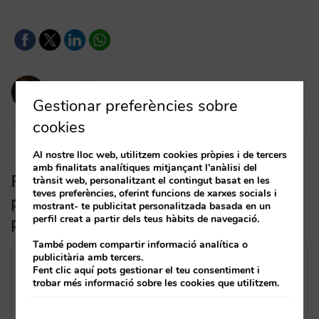
amaialopez
18/10/2024
Gestionar preferències sobre
cookies
Al nostre lloc web, utilitzem cookies pròpies i de tercers
amb finalitats analítiques mitjançant l'anàlisi del
Recupera reserves rescatant
trànsit web, personalitzant el contingut basat en les
teves preferències, oferint funcions de xarxes socials i
pagaments fallits a la plataforma de
mostrant- te publicitat personalitzada basada en un
pagaments
perfil creat a partir dels teus hàbits de navegació.
També podem compartir informació analítica o
publicitària amb tercers.
Fent clic aquí pots gestionar el teu consentiment i
trobar més informació sobre les cookies que utilitzem.