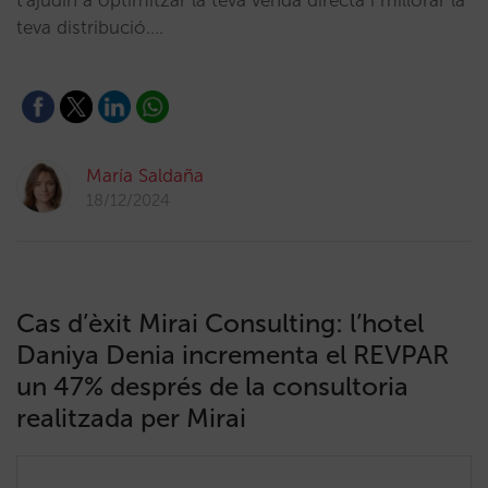
t'ajudin a optimitzar la teva venda directa i millorar la
teva distribució.…
María Saldaña
18/12/2024
Cas d’èxit Mirai Consulting: l’hotel
Daniya Denia incrementa el REVPAR
un 47% després de la consultoria
realitzada per Mirai