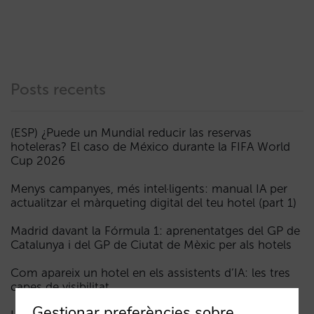
Posts recents
(ESP) ¿Puede un Mundial reducir las reservas
hoteleras? El caso de México durante la FIFA World
Cup 2026
Menys campanyes, més intel·ligents: manual IA per
actualitzar el màrqueting digital del teu hotel (part 1)
Madrid davant la Fórmula 1: aprenentatges del GP de
Catalunya i del GP de Ciutat de Mèxic per als hotels
Com apareix un hotel en els assistents d’IA: les tres
capes de visibilitat
Gestionar preferències sobre