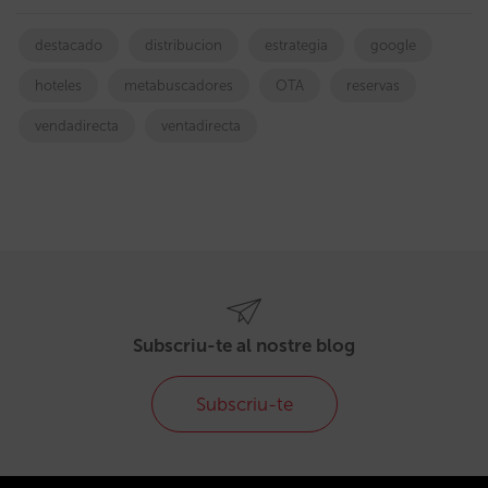
destacado
distribucion
estrategia
google
hoteles
metabuscadores
OTA
reservas
vendadirecta
ventadirecta
Subscriu-te al nostre blog
Subscriu-te