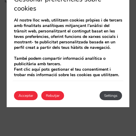
La fi de l’era “Book on Metasearch”
cookies
Al nostre lloc web, utilitzem cookies pròpies i de tercers
amb finalitats analítiques mitjançant l'anàlisi del
trànsit web, personalitzant el contingut basat en les
teves preferències, oferint funcions de xarxes socials i
mostrant- te publicitat personalitzada basada en un
perfil creat a partir dels teus hàbits de navegació.
També podem compartir informació analítica o
publicitària amb tercers.
Fent clic aquí pots gestionar el teu consentiment i
trobar més informació sobre les cookies que utilitzem.
Acceptar
Rebutjar
Settings