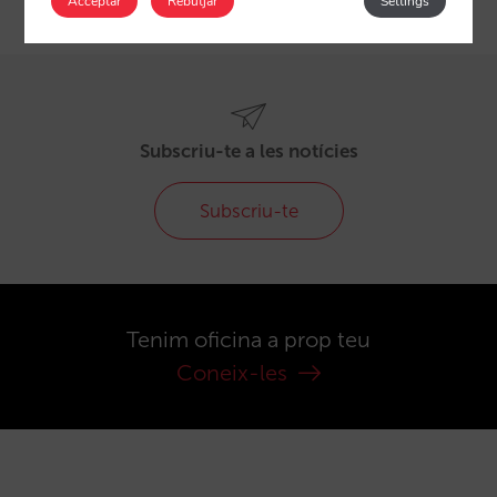
Acceptar
Rebutjar
Settings
Subscriu-te a les notícies
Subscriu-te
Tenim oficina a prop teu
Coneix-les