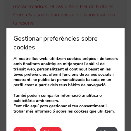
metacercadors: el cas d’ATELIER de Hoteles.
Com els usuaris van passar de la inspiració a
la reserva
Mirai, el primer motor de reserves d’hotels
Gestionar preferències sobre
natiu 3D
cookies
Al nostre lloc web, utilitzem cookies pròpies i de tercers
amb finalitats analítiques mitjançant l'anàlisi del
trànsit web, personalitzant el contingut basat en les
teves preferències, oferint funcions de xarxes socials i
Post
mostrant- te publicitat personalitzada basada en un
perfil creat a partir dels teus hàbits de navegació.
navigation
Article anterior
Article següent
Reenvía confirmaciones de
Nuevo informe mensual de
També podem compartir informació analítica o
publicitària amb tercers.
reserva a tus clientes: nuevas
nacionalidades
Fent clic aquí pots gestionar el teu consentiment i
opcionesr
trobar més informació sobre les cookies que utilitzem.