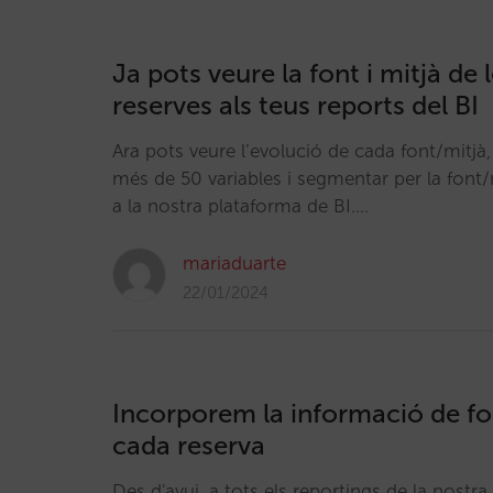
Ja pots veure la font i mitjà de 
reserves als teus reports del BI
Ara pots veure l’evolució de cada font/mitj
més de 50 variables i segmentar per la font/m
a la nostra plataforma de BI.…
mariaduarte
22/01/2024
Incorporem la informació de fon
cada reserva
Des d'avui, a tots els reportings de la nostra 