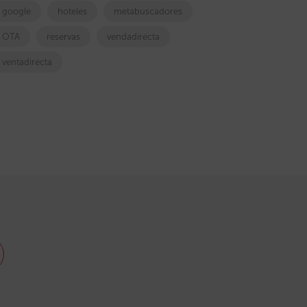
google
hoteles
metabuscadores
OTA
reservas
vendadirecta
ventadirecta