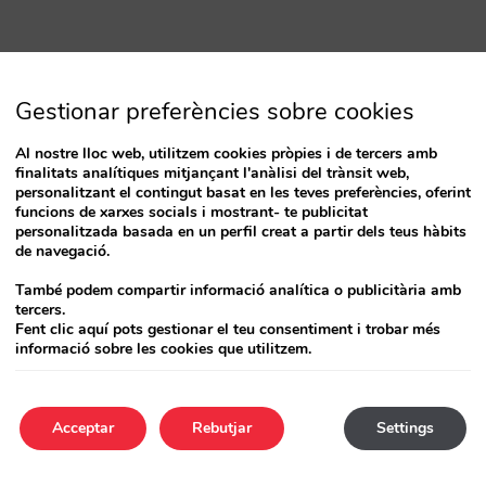
Gestionar preferències sobre cookies
Al nostre lloc web, utilitzem cookies pròpies i de tercers amb
finalitats analítiques mitjançant l'anàlisi del trànsit web,
personalitzant el contingut basat en les teves preferències, oferint
funcions de xarxes socials i mostrant- te publicitat
personalitzada basada en un perfil creat a partir dels teus hàbits
de navegació.
També podem compartir informació analítica o publicitària amb
tercers.
Fent clic aquí pots gestionar el teu consentiment i trobar més
informació sobre les cookies que utilitzem.
Acceptar
Rebutjar
Settings