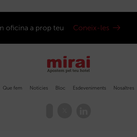
m oficina a prop teu
Coneix-les
Que fem
Notícies
Bloc
Esdeveniments
Nosaltres