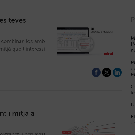
les teves
P
M
à, combinar-los amb
I
itjà que t’interessi
h
M
d
M
C
le
L
t i mitjà a
E
a
extranet, i ben aviat,