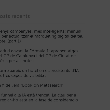
osts recents
enys campanyes, més intel·ligents: manual
A per actualitzar el màrqueting digital del teu
otel (part 1)
adrid davant la Fórmula 1: aprenentatges
el GP de Catalunya i del GP de Ciutat de
èxic per als hotels
om apareix un hotel en els assistents d’IA:
s tres capes de visibilitat
a fi de l’era “Book on Metasearch”
l funnel a la IA està trencat. La clau per a
rreglar-ho està en la fase de consideració