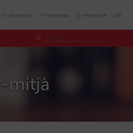
Accés hotelers
Partnerships
International
ESP
t-mitjà