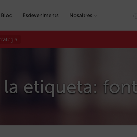
Bloc
Esdeveniments
Nosaltres
trategia
 la etiqueta: fon