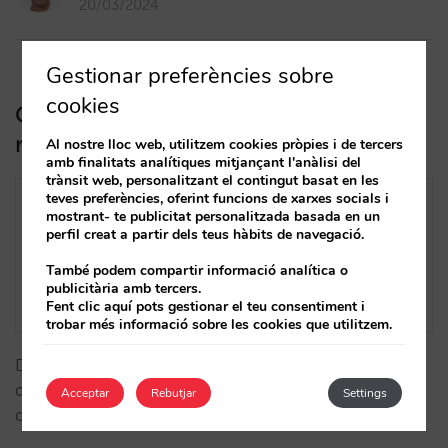
20/03/2024
Gestionar preferències sobre
cookies
Crea els teus extres i associa’ls a un
règim, o a tots
Al nostre lloc web, utilitzem cookies pròpies i de tercers
amb finalitats analítiques mitjançant l'anàlisi del
trànsit web, personalitzant el contingut basat en les
teves preferències, oferint funcions de xarxes socials i
mostrant- te publicitat personalitzada basada en un
perfil creat a partir dels teus hàbits de navegació.
També podem compartir informació analítica o
publicitària amb tercers.
Fent clic aquí pots gestionar el teu consentiment i
trobar més informació sobre les cookies que utilitzem.
D’ara endavant, a l’hora d’oferir un extra, tens l’opció
de fer-ho només quan el client hagi seleccionat
Acceptar
Rebutjar
Settings
determinats règims.…