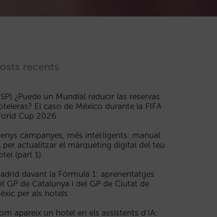
osts recents
ESP) ¿Puede un Mundial reducir las reservas
oteleras? El caso de México durante la FIFA
orld Cup 2026
enys campanyes, més intel·ligents: manual
A per actualitzar el màrqueting digital del teu
otel (part 1)
adrid davant la Fórmula 1: aprenentatges
el GP de Catalunya i del GP de Ciutat de
èxic per als hotels
om apareix un hotel en els assistents d’IA: