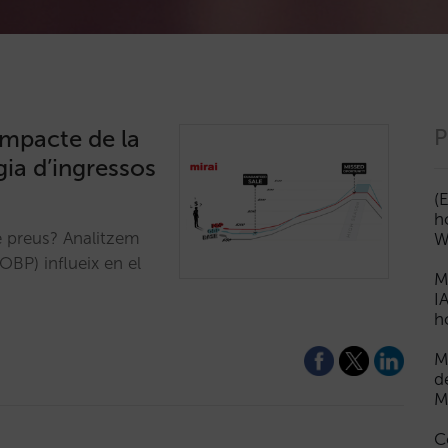
impacte de la
P
gia d’ingressos
(
h
e preus? Analitzem
W
OBP) influeix en el
M
I
h
M
d
M
C