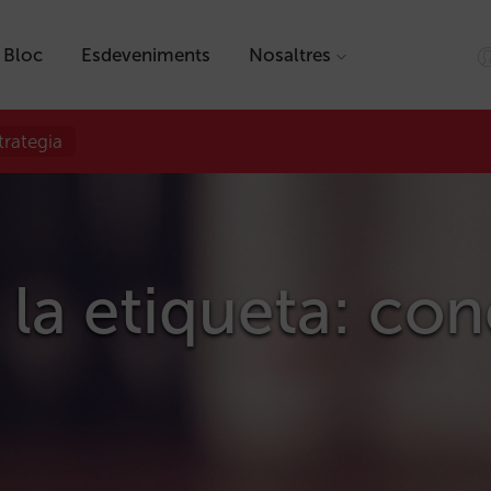
Bloc
Esdeveniments
Nosaltres
trategia
 la etiqueta: con