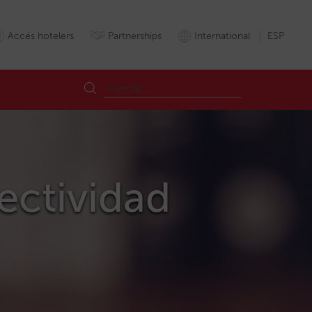
Accés hotelers
Partnerships
International
ESP
ectividad