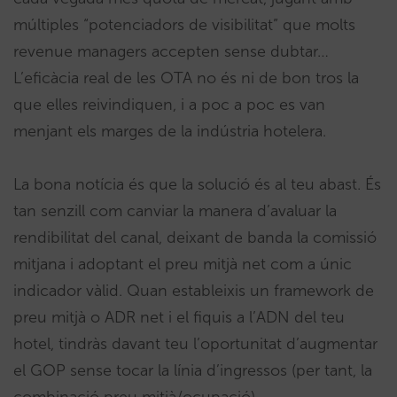
múltiples “potenciadors de visibilitat” que molts
revenue managers accepten sense dubtar…
L’eficàcia real de les OTA no és ni de bon tros la
que elles reivindiquen, i a poc a poc es van
menjant els marges de la indústria hotelera.
La bona notícia és que la solució és al teu abast. És
tan senzill com canviar la manera d’avaluar la
rendibilitat del canal, deixant de banda la comissió
mitjana i adoptant el preu mitjà net com a únic
indicador vàlid. Quan estableixis un framework de
preu mitjà o ADR net i el fiquis a l’ADN del teu
hotel, tindràs davant teu l’oportunitat d’augmentar
el GOP sense tocar la línia d’ingressos (per tant, la
combinació preu mitjà/ocupació)