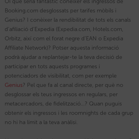
Oi que seria fantàstic conèixer els ingressos de
Booking.com desglossats per tarifes mòbils i
Genius? I conèixer la rendibilitat de tots els canals
d’afiliació d’Expedia (Expedia.com, Hotels.com,
Orbitz, així com el forat negre d’EAN o Expedia
Affiliate Network)? Potser aquesta informació
podrà ajudar a replantejar-te la teva decisió de
participar en tots aquests programes i
potenciadors de visibilitat, com per exemple
Genius
? Pel que fa al canal directe, per què no
desglossar els teus ingressos en regulars, per
metacercadors, de fidelització…? Quan puguis
obtenir els ingressos i les roomnights de cada grup
no hi ha límit a la teva anàlisi.