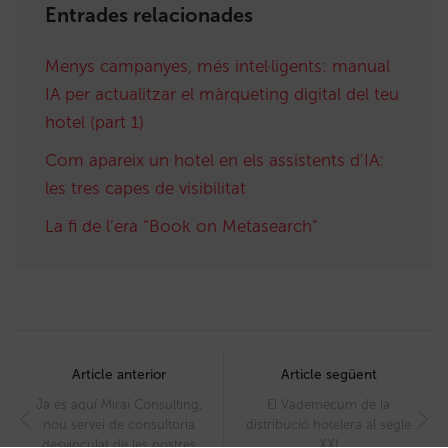
Entrades relacionades
Menys campanyes, més intel·ligents: manual
IA per actualitzar el màrqueting digital del teu
hotel (part 1)
Com apareix un hotel en els assistents d’IA:
les tres capes de visibilitat
La fi de l’era “Book on Metasearch”
Post
navigation
Article anterior
Article següent
Ja és aquí Mirai Consulting,
El Vademècum de la
nou servei de consultoria
distribució hotelera al segle
desvinculat de les nostres
XXI