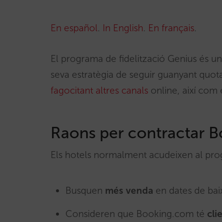
En español
.
In English
.
En français
.
El programa de fidelització Genius és u
seva estratègia de seguir guanyant quot
fagocitant altres canals
online, així com 
Raons per contractar 
Els hotels normalment acudeixen al pr
Busquen
més venda
en dates de ba
Consideren que Booking.com té
clie