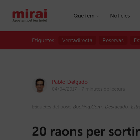
Que fem
Notícies
Etiquetes:
Ventadirecta
Reservas
Es
Pablo Delgado
04/04/2017
7 minutes de lectura
Etiquetes del post:
Booking.com
Destacado
Estr
20 raons per sorti