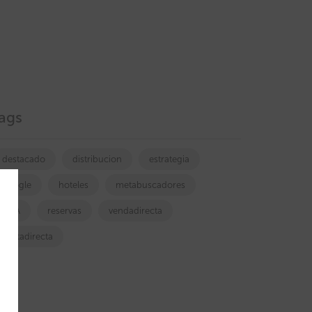
ags
destacado
distribucion
estrategia
google
hoteles
metabuscadores
OTA
reservas
vendadirecta
ventadirecta