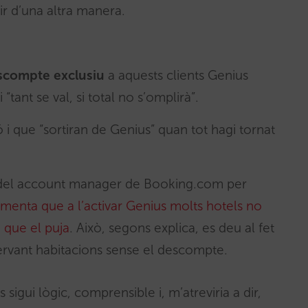
ir d’una altra manera.
scompte exclusiu
a aquests clients Genius
ant se val, si total no s’omplirà”.
ó i que “sortiran de Genius” quan tot hagi tornat
 del account manager de Booking.com per
enta que a l’activar Genius molts hotels no
 que el puja
. Això, segons explica, es deu al fet
ervant habitacions sense el descompte.
igui lògic, comprensible i, m’atreviria a dir,