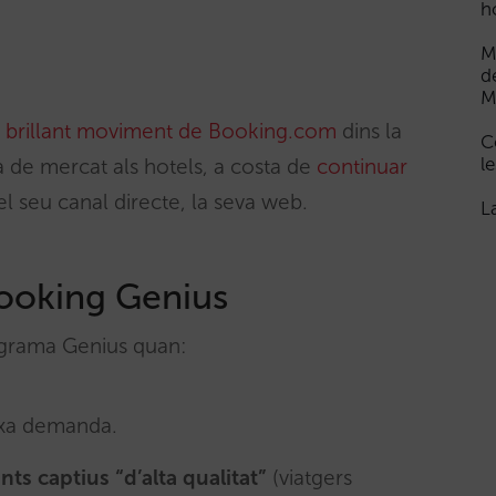
h
M
d
M
n
brillant moviment de Booking.com
dins la
C
le
a de mercat als hotels, a costa de
continuar
el seu canal directe, la seva web.
L
Booking Genius
ograma Genius quan:
ixa demanda.
nts captius “d’alta qualitat”
(viatgers