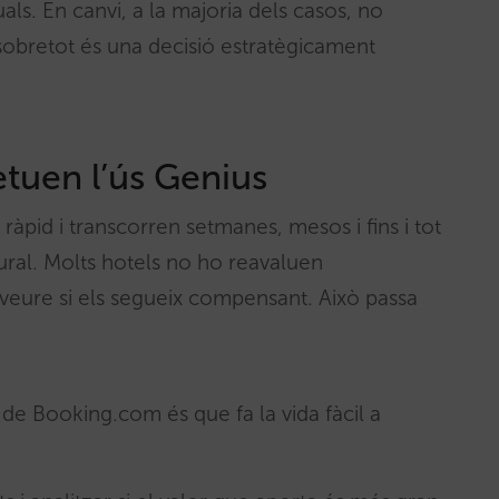
ls. En canvi, a la majoria dels casos, no
 i sobretot és una decisió estratègicament
etuen l’ús Genius
ràpid i transcorren setmanes, mesos i fins i tot
tural. Molts hotels no ho reavaluen
veure si els segueix compensant. Això passa
 de Booking.com és que fa la vida fàcil a