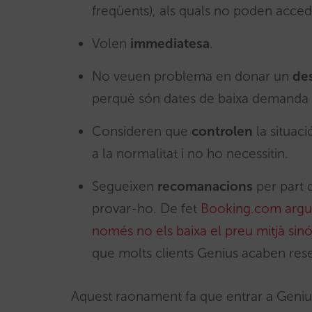
freqüents), als quals no poden acced
Volen
immediatesa
.
No veuen problema en donar un
de
perquè són dates de baixa demanda i “t
Consideren que
controlen
la situaci
a la normalitat i no ho necessitin.
Segueixen
recomanacions
per part
provar-ho. De fet
Booking.com argum
només no els baixa el preu mitjà sinó
que molts clients Genius acaben res
Aquest raonament fa que entrar a Genius s