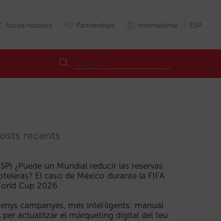
Accés hotelers
Partnerships
International
ESP
osts recents
ESP) ¿Puede un Mundial reducir las reservas
oteleras? El caso de México durante la FIFA
orld Cup 2026
enys campanyes, més intel·ligents: manual
A per actualitzar el màrqueting digital del teu