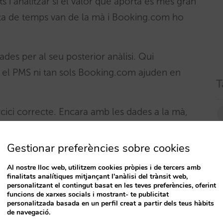
 i analitzar si el valor que aporta és més gran
alta de temps van de la mà i Booking.com ho
des per al seu posterior anàlisi. Qui
Ni el PMS ni tan sols Booking.com ajuden en
T
ici correcte. Encara amb les dades a la mà,
e els meus ingressos? Sobre els meus costos i
preu mitjà? Quanta venda és nova i quanta
Gestionar preferències sobre cookies
 vendes d’altres canals?
Al nostre lloc web, utilitzem cookies pròpies i de tercers amb
finalitats analítiques mitjançant l'anàlisi del trànsit web,
si surto. Encara que molts hotels han estat
personalitzant el contingut basat en les teves preferències, oferint
funcions de xarxes socials i mostrant- te publicitat
n por si surten. Com si hi hagués un abisme allà
personalitzada basada en un perfil creat a partir dels teus hàbits
de navegació.