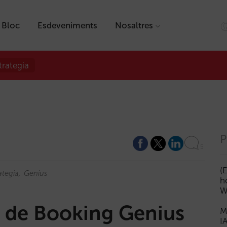
Bloc
Esdeveniments
Nosaltres
trategia
P
5
(
ategia
Genius
h
W
r de Booking Genius
M
I