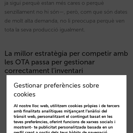
ja sigui perquè estan més cares o perquè
senzillament no hi són—, però, com que són dates
de molt alta demanda, no li preocupa perquè ven
tota la seva producció igualment.
La millor estratègia per competir amb
les OTA passa per gestionar
correctament l’inventari
Gestionar preferències sobre
cookies
Al nostre lloc web, utilitzem cookies pròpies i de tercers
amb finalitats analítiques mitjançant l'anàlisi del
trànsit web, personalitzant el contingut basat en les
teves preferències, oferint funcions de xarxes socials i
mostrant- te publicitat personalitzada basada en un
perfil creat a partir dels teus hàbits de navegació.