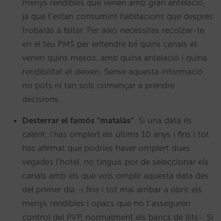
menys rendibles que venen amb gran antelació,
ja que t’estan consumint habitacions que després
trobaràs a faltar. Per això necessites recolzar-te
en el teu PMS per entendre bé quins canals et
venen quins mesos, amb quina antelació i quina
rendibilitat et deixen. Sense aquesta informació
no pots ni tan sols començar a prendre
decisions.
Desterrar el famós “matalàs”
. Si una data és
calent, l’has omplert els últims 10 anys i fins i tot
has afirmat que podries haver omplert dues
vegades l’hotel, no tinguis por de seleccionar els
canals amb els que vols omplir aquesta data des
del primer dia -i fins i tot mai arribar a obrir els
menys rendibles i opacs que no t’asseguren
control del PVP, normalment els bancs de llits-. Si