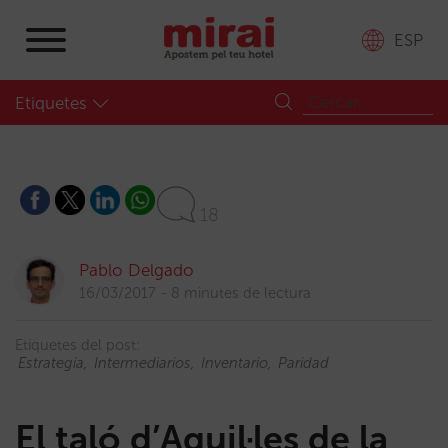
ESP
Etiquetes
18
Pablo Delgado
16/03/2017
8 minutes de lectura
Etiquetes del post:
Estrategia
Intermediarios
Inventario
Paridad
El taló d’Aquil·les de la