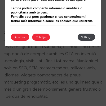
També podem compartir informació analítica o
publicitària amb tercers.
Fent clic aquí pots gestionar el teu consentiment i
trobar més informació sobre les cookies que utilitzem.
Com no podia ser d’una altra manera, la sabateria
Acceptar
Rebutjar
Settings
és l’hotel i El Corte Inglés l’aclaparador domini de
les OTA. Igual que la sabateria, els hotels no tenen
cap opció de competir amb les OTA en inversió,
tecnologia, visibilitat i fins i tot marca. Mantenir el
pols en SEO, SEM, metacercadors, millores web,
idiomes, widgets comparadors de preus,
màrqueting programàtic, etc. és una quimera que a
més d’un gran desemborsament, genera frustració
i pèrdua de rendibilitat.