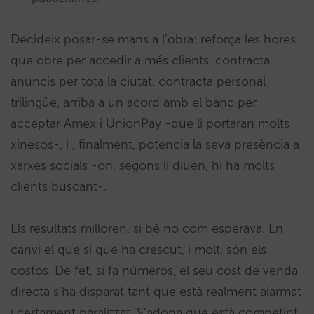
Decideix posar-se mans a l’obra: reforça les hores
que obre per accedir a més clients, contracta
anuncis per tota la ciutat, contracta personal
trilingüe, arriba a un acord amb el banc per
acceptar Amex i UnionPay -que li portaran molts
xinesos-, i , finalment, potencia la seva presència a
xarxes socials -on, segons li diuen, hi ha molts
clients buscant-.
Els resultats milloren, si bé no com esperava. En
canvi el que sí que ha crescut, i molt, són els
costos. De fet, si fa números, el seu cost de venda
directa s’ha disparat tant que està realment alarmat
i certament paralitzat. S’adona que està competint