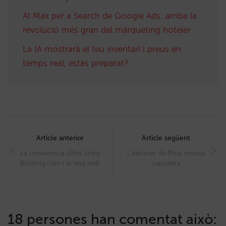
AI Max per a Search de Google Ads: arriba la
revolució més gran del màrqueting hoteler
La IA mostrarà el teu inventari i preus en
temps real, estàs preparat?
Post
navigation
Article anterior
Article següent
La convivència difícil entre
L’extranet de Mirai renova
Booking.com i la teva web
capçalera
18 persones han comentat això: