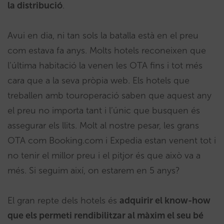
la distribució
.
Avui en dia, ni tan sols la batalla està en el preu
com estava fa anys. Molts hotels reconeixen que
l’última habitació la venen les OTA fins i tot més
cara que a la seva pròpia web. Els hotels que
treballen amb touroperació saben que aquest any
el preu no importa tant i l’únic que busquen és
assegurar els llits. Molt al nostre pesar, les grans
OTA com Booking.com i Expedia estan venent tot i
no tenir el millor preu i el pitjor és que això va a
més. Si seguim així, on estarem en 5 anys?
El gran repte dels hotels és
adquirir el know-how
que els permeti rendibilitzar al màxim el seu bé