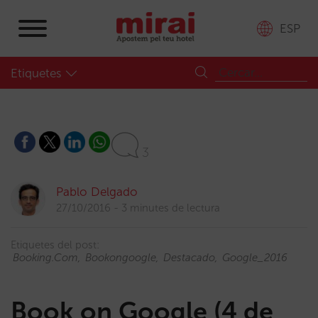
ESP
Etiquetes
3
Pablo Delgado
27/10/2016
3 minutes de lectura
Etiquetes del post:
Booking.com
Bookongoogle
Destacado
Google_2016
Book on Google (4 de