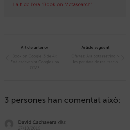
La fi de l’era “Book on Metasearch”
Post
navigation
Article anterior
Article següent
Book on Google (3 de 4):
Ofertes: Ara pots restringir-
Està esdevenint Google una
les per data de realització
OTA?
3 persones han comentat això:
David Cachavera
diu:
27/10/2016