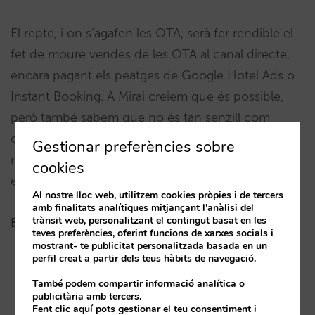
El repte, i on s’agafen les OTA, serà fer rendible el
fet de moure vendes de les OTA al canal directe,
encara pagant els peatges de Google Hotel Ads o
Instant Booking. A Mirai creiem que és possible,
però també sabem que no és tan senzill com
connectar el teu motor i esperar que entrin
Gestionar preferències sobre
reserves. La clau, de nou, recau a tenir una bona
cookies
estratègia i implementar-la amb destresa.
Al nostre lloc web, utilitzem cookies pròpies i de tercers
amb finalitats analítiques mitjançant l'anàlisi del
trànsit web, personalitzant el contingut basat en les
Els altres articles de la sèrie Book on Google:
teves preferències, oferint funcions de xarxes socials i
mostrant- te publicitat personalitzada basada en un
perfil creat a partir dels teus hàbits de navegació.
Què és i com ho veu el client
També podem compartir informació analítica o
publicitària amb tercers.
Tot allò que cal saber com a hotel
Fent clic aquí pots gestionar el teu consentiment i