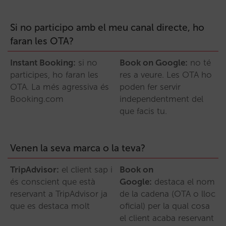
Si no participo amb el meu canal directe, ho
faran les OTA?
Instant Booking:
si no
Book on Google:
no té
participes, ho faran les
res a veure. Les OTA ho
OTA. La més agressiva és
poden fer servir
Booking.com
independentment del
que facis tu.
Venen la seva marca o la teva?
TripAdvisor:
el client sap i
Book on
és conscient que està
Google:
destaca el nom
reservant a TripAdvisor ja
de la cadena (OTA o lloc
que es destaca molt
oficial) per la qual cosa
el client acaba reservant