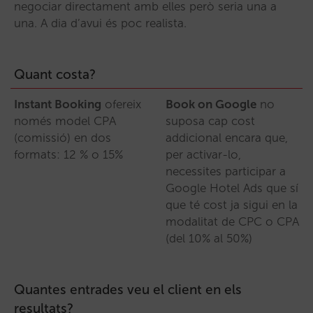
negociar directament amb elles però seria una a
una. A dia d’avui és poc realista.
Quant costa?
Instant Booking
ofereix
Book on Google
no
només model CPA
suposa cap cost
(comissió) en dos
addicional encara que,
formats: 12 % o 15%
per activar-lo,
necessites participar a
Google Hotel Ads que sí
que té cost ja sigui en la
modalitat de CPC o CPA
(del 10% al 50%)
Quantes entrades veu el client en els
resultats?