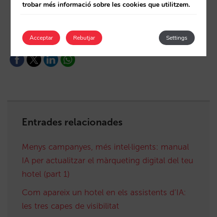
trobar més informació sobre les cookies que utilitzem.
Està esdevenint Google una OTA?
Acceptar
Rebutjar
Settings
Entrades relacionades
Menys campanyes, més intel·ligents: manual
IA per actualitzar el màrqueting digital del teu
hotel (part 1)
Com apareix un hotel en els assistents d’IA:
les tres capes de visibilitat