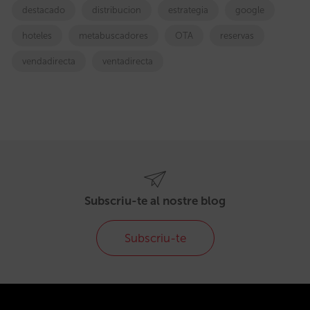
destacado
distribucion
estrategia
google
hoteles
metabuscadores
OTA
reservas
vendadirecta
ventadirecta
Subscriu-te al nostre blog
Subscriu-te