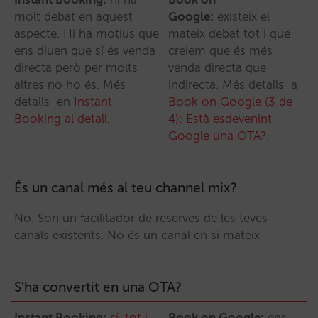
molt debat en aquest
Google:
existeix el
aspecte. Hi ha motius que
mateix debat tot i que
ens diuen que sí és venda
creiem que és més
directa però per molts
venda directa que
altres no ho és. Més
indirecta. Més detalls a
detalls en
Instant
Book on Google (3 de
Booking al detall
.
4): Està esdevenint
Google una OTA?
.
És un canal més al teu channel mix?
No. Són un facilitador de reserves de les teves
canals existents. No és un canal en si mateix
S’ha convertit en una OTA?
Instant Booking:
sí, tot i
Book on Google:
ens