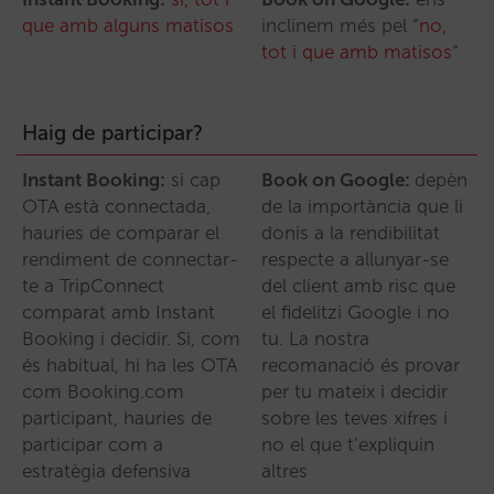
que amb alguns matisos
inclinem més pel “
no,
tot i que amb matisos
“
Haig de participar?
Instant Booking:
si cap
Book on Google:
depèn
OTA està connectada,
de la importància que li
hauries de comparar el
donis a la rendibilitat
rendiment de connectar-
respecte a allunyar-se
te a TripConnect
del client amb risc que
comparat amb Instant
el fidelitzi Google i no
Booking i decidir. Si, com
tu. La nostra
és habitual, hi ha les OTA
recomanació és provar
com Booking.com
per tu mateix i decidir
participant, hauries de
sobre les teves xifres i
participar com a
no el que t’expliquin
estratègia defensiva
altres