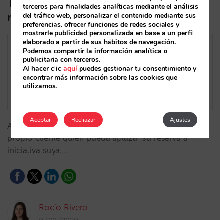
Tus clientes ya pueden aplazar sus
terceros para finalidades analíticas mediante el análisis
reservas. Actívalo así
del tráfico web, personalizar el contenido mediante sus
preferencias, ofrecer funciones de redes sociales y
mostrarle publicidad personalizada en base a un perfil
elaborado a partir de sus hábitos de navegación.
Podemos compartir la información analítica o
publicitaria con terceros.
Al hacer clic
aquí
puedes gestionar tu consentimiento y
encontrar más información sobre las cookies que
utilizamos.
Aceptar
Rechazar
Ajustes
Ahora hemos ampliado posibilidades para que sea el
propio cliente quien pueda aplazar su reserva a
iniciativa suya.…
Rocío Rivero