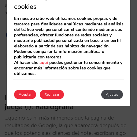
sencillas para que el hotel confeccione productos
cookies
atractivos, muchas veces sin rebajar…
En nuestro sitio web utilizamos cookies propias y de
terceros para finalidades analíticas mediante el análisis
del tráfico web, personalizar el contenido mediante sus
preferencias, ofrecer funciones de redes sociales y
2
mostrarle publicidad personalizada en base a un perfil
elaborado a partir de sus hábitos de navegación.
Podemos compartir la información analítica o
César López
publicitaria con terceros.
Al hacer clic
aquí
puedes gestionar tu consentimiento y
28/12/2009
encontrar más información sobre las cookies que
utilizamos.
Aceptar
Rechazar
Ajustes
La página en la que el hotel se la
juega (I): Radiografía
…que no es ni más ni menos que la página de
resultados de Google, la que aparecerá después de
que los potenciales clientes del hotel escriban algo