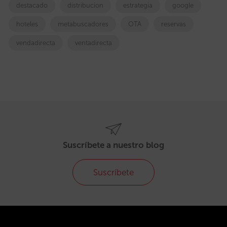
destacado
distribucion
estrategia
google
hoteles
metabuscadores
OTA
reservas
vendadirecta
ventadirecta
Suscríbete a nuestro blog
Suscríbete