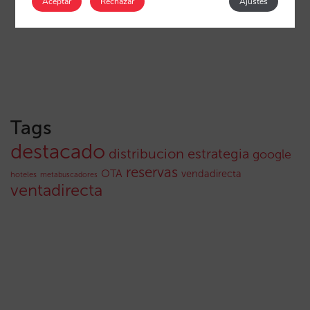
Aceptar
Rechazar
Ajustes
Tags
destacado
distribucion
estrategia
google
reservas
OTA
vendadirecta
hoteles
metabuscadores
ventadirecta