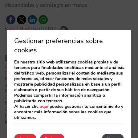
disparidades y estrategia en metas…
Isabel Rey
10/10/2017
Gestionar preferencias sobre
cookies
Entradas recientes
En nuestro sitio web utilizamos cookies propias y de
¿Puede un Mundial reducir las reservas hoteleras? El
terceros para finalidades analíticas mediante el análisis
caso de México durante la FIFA World Cup 2026
del tráfico web, personalizar el contenido mediante sus
Menos campañas, más inteligentes: manual IA para
preferencias, ofrecer funciones de redes sociales y
mostrarle publicidad personalizada en base a un perfil
actualizar el marketing digital de tu hotel (parte 1)
elaborado a partir de sus hábitos de navegación.
Madrid ante la Fórmula 1: aprendizajes del GP de
Podemos compartir la información analítica o
Catalunya y del GP de Ciudad de México para los
publicitaria con terceros.
hoteles
Al hacer clic
aquí
puedes gestionar tu consentimiento y
Cómo aparece un hotel en los asistentes de IA: las
encontrar más información sobre las cookies que
tres capas de visibilidad
utilizamos.
El fin de la era “Book on Metasearch”