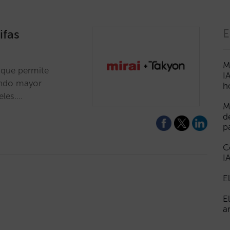
ifas
E
M
 que permite
I
endo mayor
h
eles.…
M
d
p
C
I
E
E
a