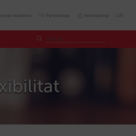
cceso hoteleros
Partnerships
International
CAT
ibilitat