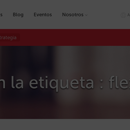
as
Blog
Eventos
Nosotros
A
trategia
 la etiqueta : flex