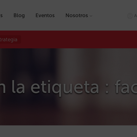
as
Blog
Eventos
Nosotros
A
trategia
 la etiqueta : f