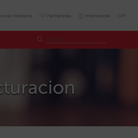
cceso hoteleros
Partnerships
International
CAT
acturacion