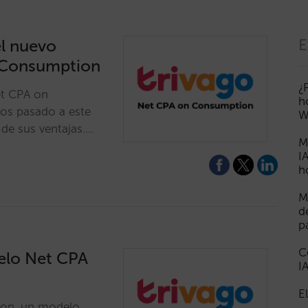
el nuevo
E
 Consumption
¿
et CPA on
h
mos pasado a este
W
de sus ventajas.…
M
I
h
M
d
p
C
elo Net CPA
I
E
ion, un modelo