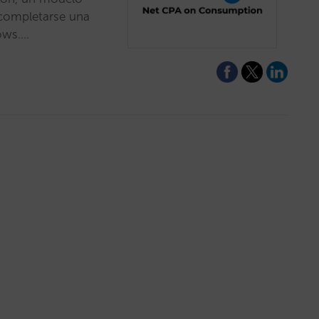
 completarse una
ows.…