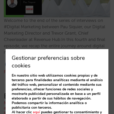
Welcome to the end of the series of interviews on
#Digital Marketing between Pau Siquier, our Digital
Marketing Director and Trevor Grant, Chief
Cheerleader at Revenue Hub.In this fourth and final
episode, we recap the entire journey around digital
marketing activity.…
Gestionar preferencias sobre
cookies
Pau Siquier
26/10/2022
En nuestro sitio web utilizamos cookies propias y de
terceros para finalidades analíticas mediante el análisis
del tráfico web, personalizar el contenido mediante sus
preferencias, ofrecer funciones de redes sociales y
mostrarle publicidad personalizada en base a un perfil
Entradas recientes
elaborado a partir de sus hábitos de navegación.
Menos campañas, más inteligentes: manual IA para
Podemos compartir la información analítica o
publicitaria con terceros.
actualizar el marketing digital de tu hotel (parte 1)
Al hacer clic
aquí
puedes gestionar tu consentimiento y
Madrid ante la Fórmula 1: aprendizajes del GP de