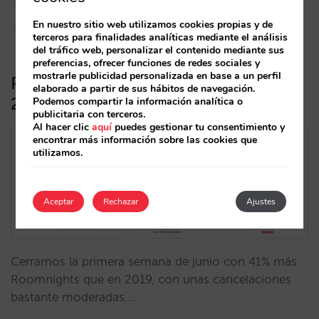
10/06/2021
En nuestro sitio web utilizamos cookies propias y de
terceros para finalidades analíticas mediante el análisis
del tráfico web, personalizar el contenido mediante sus
preferencias, ofrecer funciones de redes sociales y
mostrarle publicidad personalizada en base a un perfil
Pick up y cancelaciones semana
elaborado a partir de sus hábitos de navegación.
22/2021. Junio empieza con récords
Podemos compartir la información analítica o
publicitaria con terceros.
Al hacer clic
aquí
puedes gestionar tu consentimiento y
encontrar más información sobre las cookies que
utilizamos.
Aceptar
Rechazar
Ajustes
Cerramos la primera semana de junio con 41% más
Roomnights que en 2019, con unas cancelaciones
bastante moderadas.…