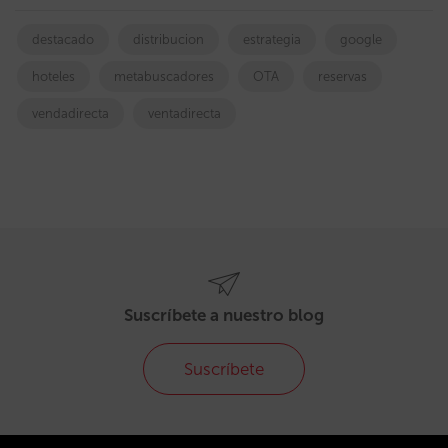
destacado
distribucion
estrategia
google
hoteles
metabuscadores
OTA
reservas
vendadirecta
ventadirecta
Suscríbete a nuestro blog
Suscríbete