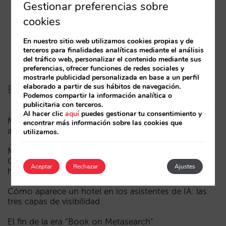
27/10/2016
Gestionar preferencias sobre
cookies
En nuestro sitio web utilizamos cookies propias y de
terceros para finalidades analíticas mediante el análisis
del tráfico web, personalizar el contenido mediante sus
preferencias, ofrecer funciones de redes sociales y
mostrarle publicidad personalizada en base a un perfil
elaborado a partir de sus hábitos de navegación.
Entradas recientes
Podemos compartir la información analítica o
publicitaria con terceros.
Al hacer clic
aquí
puedes gestionar tu consentimiento y
Menos campañas, más inteligentes: manual IA para
encontrar más información sobre las cookies que
actualizar el marketing digital de tu hotel (parte 1)
utilizamos.
Madrid ante la Fórmula 1: aprendizajes del GP de
Catalunya y del GP de Ciudad de México para los
Aceptar
Rechazar
Ajustes
hoteles
Cómo aparece un hotel en los asistentes de IA: las
tres capas de visibilidad
El fin de la era “Book on Metasearch”