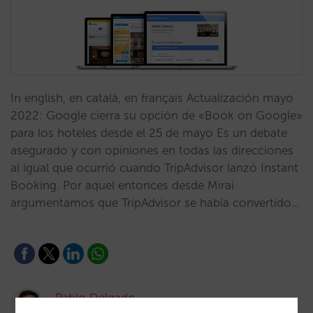
In english, en català, en français Actualización mayo
2022: Google cierra su opción de «Book on Google»
para los hoteles desde el 25 de mayo Es un debate
asegurado y con opiniones en todas las direcciones
al igual que ocurrió cuando TripAdvisor lanzó Instant
Booking. Por aquel entonces desde Mirai
argumentamos que TripAdvisor se había convertido…
Pablo Delgado