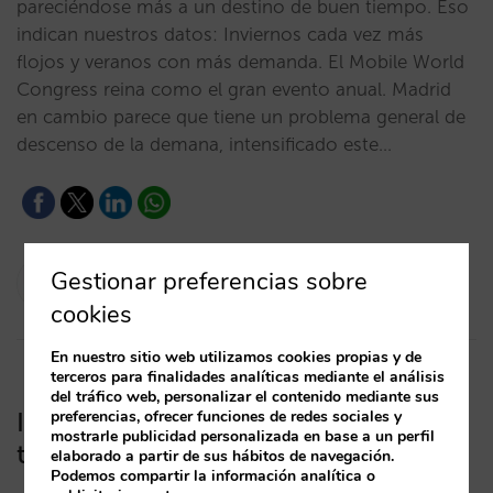
pareciéndose más a un destino de buen tiempo. Eso
indican nuestros datos: Inviernos cada vez más
flojos y veranos con más demanda. El Mobile World
Congress reina como el gran evento anual. Madrid
en cambio parece que tiene un problema general de
descenso de la demana, intensificado este…
César López
Gestionar preferencias sobre
10/10/2013
cookies
En nuestro sitio web utilizamos cookies propias y de
terceros para finalidades analíticas mediante el análisis
del tráfico web, personalizar el contenido mediante sus
preferencias, ofrecer funciones de redes sociales y
Informe Mirai Madrid y Barcelona 2º
mostrarle publicidad personalizada en base a un perfil
trimestre 2013
elaborado a partir de sus hábitos de navegación.
Podemos compartir la información analítica o