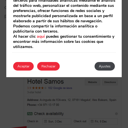
terceros para finalidades analíticas mediante el análisis
del tráfico web, personalizar el contenido mediante sus
clientes fieles que repiten en tu hotel de un año
preferencias, ofrecer funciones de redes sociales y
para otro:
mostrarle publicidad personalizada en base a un perfil
elaborado a partir de sus hábitos de navegación.
Podemos compartir la información analítica o
publicitaria con terceros.
Al hacer clic
aquí
puedes gestionar tu consentimiento y
encontrar más información sobre las cookies que
utilizamos.
Aceptar
Rechazar
Ajustes