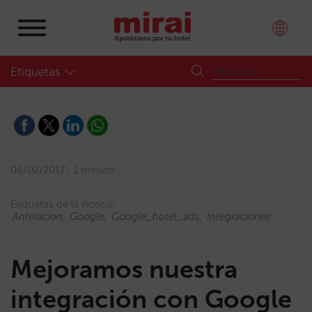
Etiquetas
06/02/2017
1 minuto
Etiquetas de la noticia:
Antelacion
Google
Google_hotel_ads
Integraciones
Mejoramos nuestra
integración con Google