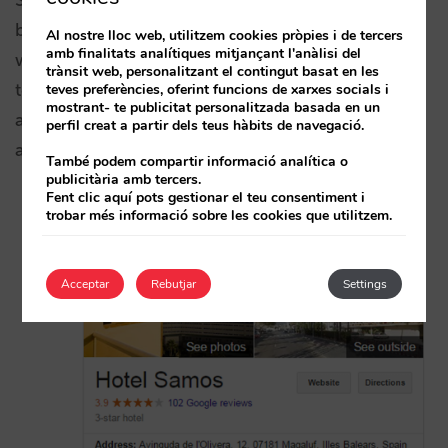
bona pràctica d’obrir la disponibilitat de la teva
Al nostre lloc web, utilitzem cookies pròpies i de tercers
amb finalitats analítiques mitjançant l'anàlisi del
web dos mesos més que la resta de canals, la
trànsit web, personalitzant el contingut basat en les
teva venda directa es mostrarà en exclusiva per
teves preferències, oferint funcions de xarxes socials i
mostrant- te publicitat personalitzada basada en un
als clients fidels que repeteixen al teu hotel d’un
perfil creat a partir dels teus hàbits de navegació.
any a l’altre:
També podem compartir informació analítica o
publicitària amb tercers.
Fent clic aquí pots gestionar el teu consentiment i
trobar més informació sobre les cookies que utilitzem.
Acceptar
Rebutjar
Settings