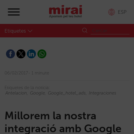
ESP
Etiquetes
06/02/2017
1 minute
Etiquetes de la notícia:
Antelacion
Google
Google_hotel_ads
Integraciones
Millorem la nostra
integració amb Google