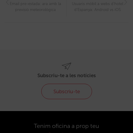
Email pre-estada: ara amb la
Usuaris mòbil a webs d’hotel
previsió meteorològica
d’Espanya: Android vs iOS
Subscriu-te a les notícies
Subscriu-te
Tenim oficina a prop teu