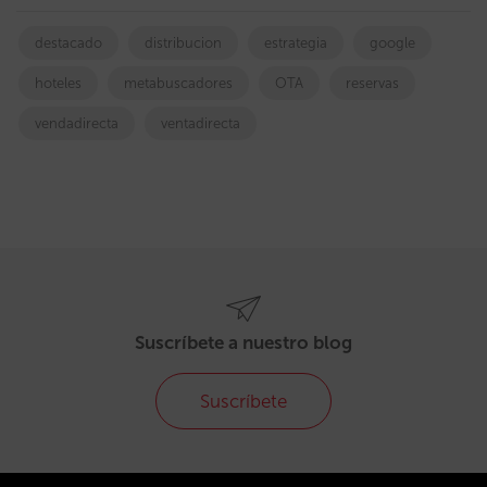
destacado
distribucion
estrategia
google
hoteles
metabuscadores
OTA
reservas
vendadirecta
ventadirecta
Suscríbete a nuestro blog
Suscríbete