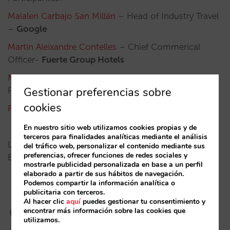
Maialen Carbajo San Millán
– Head of Industry Travel
–
Google
Martin Aleixandre Contelles
– Chief Commerical
Officer-
Fuerte Group Hotels
Mariona Bragulat
– Sales Senior Director Spain &
Gestionar preferencias sobre
Portugal –
Amadeus
cookies
Patricia Rosello
– Founder & CEO –
Roibos
En nuestro sitio web utilizamos cookies propias y de
terceros para finalidades analíticas mediante el análisis
Las plazas son limitadas, ¡no te lo pierdas!
del tráfico web, personalizar el contenido mediante sus
preferencias, ofrecer funciones de redes sociales y
Encontrarás más información
aquí
.
mostrarle publicidad personalizada en base a un perfil
elaborado a partir de sus hábitos de navegación.
Podemos compartir la información analítica o
publicitaria con terceros.
Al hacer clic
aquí
puedes gestionar tu consentimiento y
encontrar más información sobre las cookies que
utilizamos.