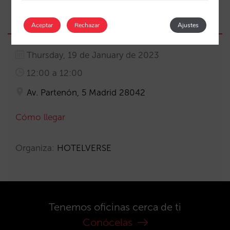
Aceptar
Rechazar
Ajustes
Thursday, 19 de January de 2023
12:00 a 12:00
Av. Partenón, 5 Madrid 28042
Cómo llegar
Organiza:
HOTELVERSE
Tenemos oficinas cerca de ti
Conócelas