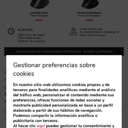
Gestionar preferencias sobre
El próximo martes 23 de mayo estaremos en el
cookies
Hotel Jerez & Spa
impartiendo un taller formativo
En nuestro sitio web utilizamos cookies propias y de
para hoteleros “
Estrategia 2023: Claves para
terceros para finalidades analíticas mediante el análisis
aumentar las ventas de tu canal directo y reducir tus
del tráfico web, personalizar el contenido mediante sus
preferencias, ofrecer funciones de redes sociales y
costes de distribución”.
mostrarle publicidad personalizada en base a un perfil
elaborado a partir de sus hábitos de navegación.
La sesión finalizará con un coffee break dónde poder
Podemos compartir la información analítica o
compartir dudas y opiniones sobre la formación.
publicitaria con terceros.
Al hacer clic
aquí
puedes gestionar tu consentimiento y