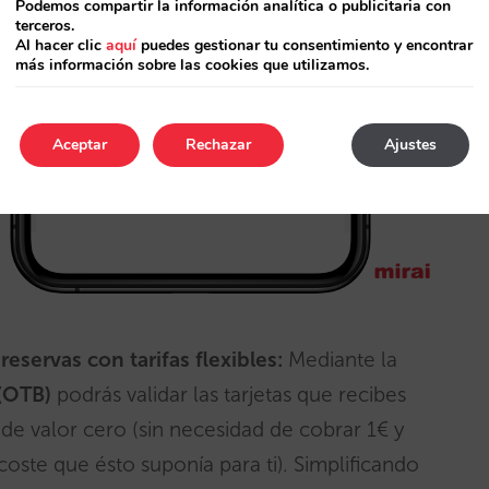
Podemos compartir la información analítica o publicitaria con
terceros.
Al hacer clic
aquí
puedes gestionar tu consentimiento y encontrar
más información sobre las cookies que utilizamos.
Aceptar
Rechazar
Ajustes
reservas con tarifas flexibles:
Mediante la
(OTB)
podrás validar las tarjetas que recibes
de valor cero (sin necesidad de cobrar 1€ y
oste que ésto suponía para ti). Simplificando