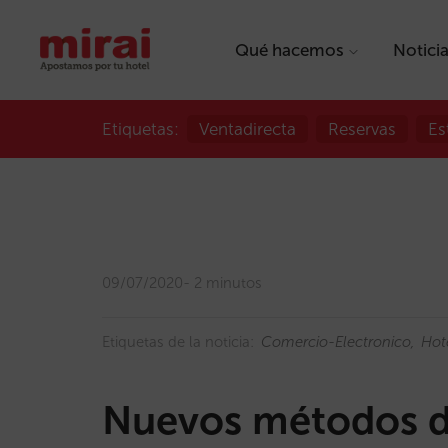
Qué hacemos
Notici
Etiquetas:
Ventadirecta
Reservas
Es
09/07/2020
2 minutos
Etiquetas de la noticia:
Comercio-Electronico
Hot
Nuevos métodos de