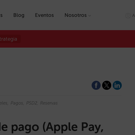
as
Blog
Eventos
Nosotros
A
trategia
eles
Pagos
PSD2
Reservas
 pago (Apple Pay,