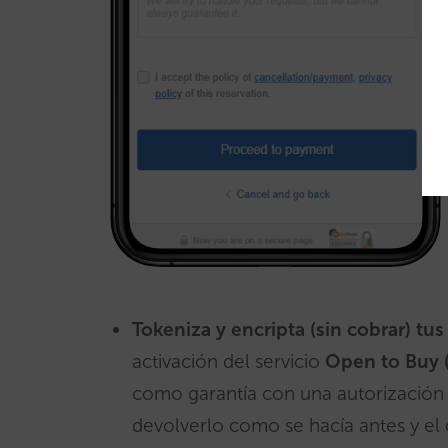
Tokeniza y encripta (sin cobrar) tus 
activación del servicio
Open to Buy 
como garantía con una autorización 
devolverlo como se hacía antes y el c