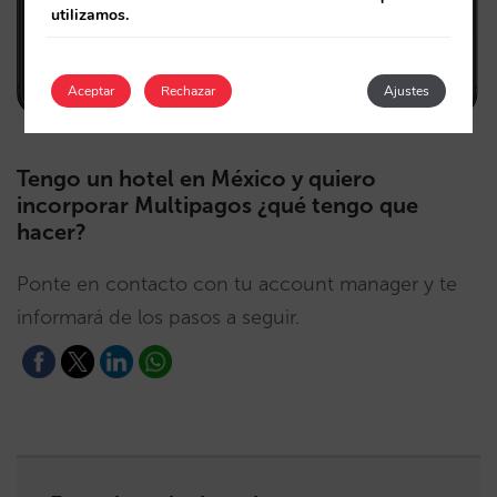
utilizamos.
Aceptar
Rechazar
Ajustes
Tengo un hotel en México y quiero
incorporar Multipagos ¿qué tengo que
hacer?
Ponte en contacto con tu account manager y te
informará de los pasos a seguir.