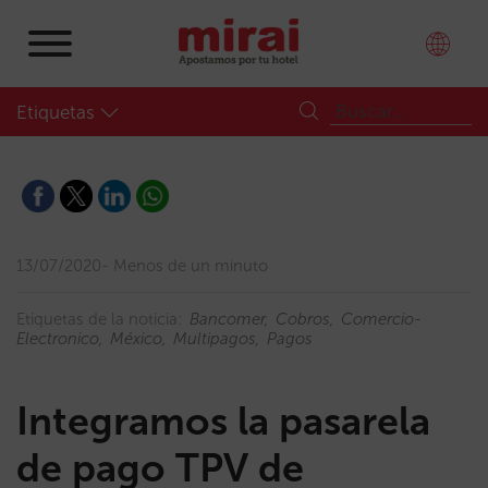
Etiquetas
13/07/2020
Menos de un minuto
Etiquetas de la noticia:
Bancomer
Cobros
Comercio-
Electronico
México
Multipagos
Pagos
Integramos la pasarela
de pago TPV de