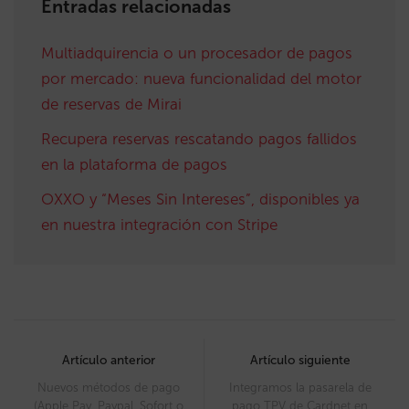
Entradas relacionadas
Multiadquirencia o un procesador de pagos
por mercado: nueva funcionalidad del motor
de reservas de Mirai
Recupera reservas rescatando pagos fallidos
en la plataforma de pagos
OXXO y “Meses Sin Intereses”, disponibles ya
en nuestra integración con Stripe
Post
navigation
Artículo anterior
Artículo siguiente
Nuevos métodos de pago
Integramos la pasarela de
(Apple Pay, Paypal, Sofort o
pago TPV de Cardnet en