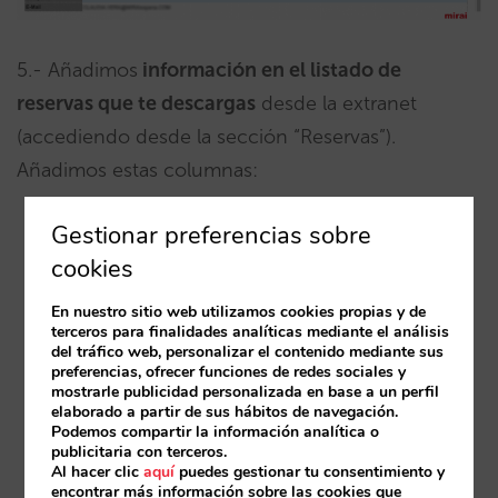
5.- Añadimos
información en el listado de
reservas que te descargas
desde la extranet
(accediendo desde la sección “Reservas”).
Añadimos estas columnas:
Gestionar preferencias sobre
Teléfono de contacto del cliente
cookies
Información de tus
Upselling de habitaciones
En nuestro sitio web utilizamos cookies propias y de
terceros para finalidades analíticas mediante el análisis
del tráfico web, personalizar el contenido mediante sus
Forma y método de pago
:
preferencias, ofrecer funciones de redes sociales y
mostrarle publicidad personalizada en base a un perfil
elaborado a partir de sus hábitos de navegación.
Podemos compartir la información analítica o
-Payment Type, diferenciando entre:
publicitaria con terceros.
prepago, directo en el check in, directo en
Al hacer clic
aquí
puedes gestionar tu consentimiento y
encontrar más información sobre las cookies que