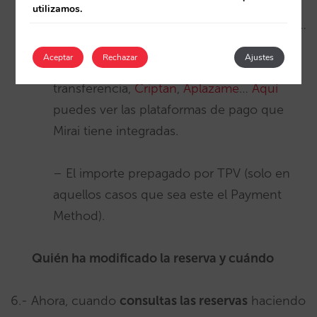
el check out, acuerdo especial, pago
utilizamos.
diferido (solo con Addon Payments), otros…
Aceptar
Rechazar
Ajustes
-Payment Method, ya sea TPV, tarjeta,
transferencia,
Criptan
,
Aplazame
…
Aquí
puedes ver las plataformas de pago que
Mirai tiene integradas.
– El importe prepagado por TPV (solo en
aquellos casos que sea este el Payment
Method).
Quién ha modificado la reserva y cuándo
6.- Ahora, cuando
consultas las reservas
haciendo