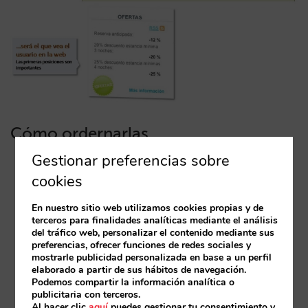
Cómo ordernarlas
Gestionar preferencias sobre
Entra en la sección “Ofertas y Paquetes” de la
cookies
web de gestión
: Verás la lista de tus ofertas
activadas
En nuestro sitio web utilizamos cookies propias y de
terceros para finalidades analíticas mediante el análisis
del tráfico web, personalizar el contenido mediante sus
Utiliza las flechas junto a cada oferta para
preferencias, ofrecer funciones de redes sociales y
cambiar el orden
mostrarle publicidad personalizada en base a un perfil
elaborado a partir de sus hábitos de navegación.
Podemos compartir la información analítica o
El orden que marques aquí será el que se
publicitaria con terceros.
mostrará al usuario
Al hacer clic
aquí
puedes gestionar tu consentimiento y